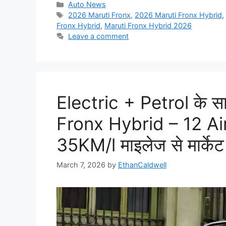
Categories
Auto News
Tags
2026 Maruti Fronx
,
2026 Maruti Fronx Hybrid
Fronx Hybrid
,
Maruti Fronx Hybrid 2026
Leave a comment
Electric + Petrol के स
Fronx Hybrid – 12 A
35KM/l माइलेज से मार्केट
March 7, 2026
by
EthanCaldwell