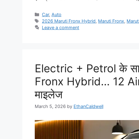
Categories
Car
,
Auto
Tags
2026 Maruti Fronx Hybrid
,
Maruti Fronx
,
Marut
Leave a comment
Electric + Petrol के स
Fronx Hybrid… 12 Air
माइलेज
March 5, 2026
by
EthanCaldwell